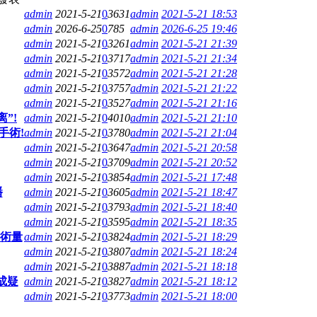
admin
2021-5-21
0
3631
admin
2021-5-21 18:53
admin
2026-6-25
0
785
admin
2026-6-25 19:46
admin
2021-5-21
0
3261
admin
2021-5-21 21:39
admin
2021-5-21
0
3717
admin
2021-5-21 21:34
admin
2021-5-21
0
3572
admin
2021-5-21 21:28
admin
2021-5-21
0
3757
admin
2021-5-21 21:22
admin
2021-5-21
0
3527
admin
2021-5-21 21:16
”!
admin
2021-5-21
0
4010
admin
2021-5-21 21:10
手術!
admin
2021-5-21
0
3780
admin
2021-5-21 21:04
admin
2021-5-21
0
3647
admin
2021-5-21 20:58
admin
2021-5-21
0
3709
admin
2021-5-21 20:52
admin
2021-5-21
0
3854
admin
2021-5-21 17:48
播
admin
2021-5-21
0
3605
admin
2021-5-21 18:47
admin
2021-5-21
0
3793
admin
2021-5-21 18:40
admin
2021-5-21
0
3595
admin
2021-5-21 18:35
手術量
admin
2021-5-21
0
3824
admin
2021-5-21 18:29
admin
2021-5-21
0
3807
admin
2021-5-21 18:24
admin
2021-5-21
0
3887
admin
2021-5-21 18:18
成疑
admin
2021-5-21
0
3827
admin
2021-5-21 18:12
admin
2021-5-21
0
3773
admin
2021-5-21 18:00