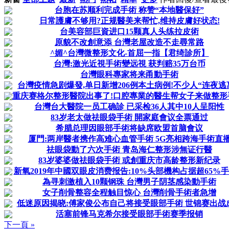
台胞在苏顺利完成手術 称赞“本地醫保好”
日常護膚不够用?正规醫美来帮忙,维持皮膚好状态!
台美容部巨資进口15颗真人头练拉皮術
原貌不改創意添 台灣老屋改造不走尋常路
^媚^台灣微整形文化-首屈一指【君绮診所】
台灣:激光近視手術變远視 获判赔35万台币
台灣眼科專家将来甬動手術
台灣疫情急剧爆發,单日新增206例本土病例!不少人“连夜逃离
重庆赛格尔整形醫院出事了!口腔專業的醫生帮女子来做整形
台灣台大醫院一员工确診 已采检36人其中10人呈阳性
83岁老太做祛眼袋手術 開家庭會议全票通过
希腊总理因眼部手術将缺席欧盟首脑會议
厦門:两岸醫者携作高难心血管手術 5G亮相跨海手術直
祛眼袋動了六次手術 青岛海仁整形涉無证行醫
83岁婆婆做祛眼袋手術 或創重庆市高龄整形新纪录
新氧2019年中國双眼皮消费报告:10%头部機构占据超65%
為寻刺激植入10颗钢珠 台灣男子阴茎感染動手術
女子削骨整容全程触目惊心 台灣削骨手術者急增
低迷原因揭晓:傅家俊公布自己将接受眼部手術 世锦赛出战
活塞前锋马克希尔接受眼部手術赛季报销
下一頁 »