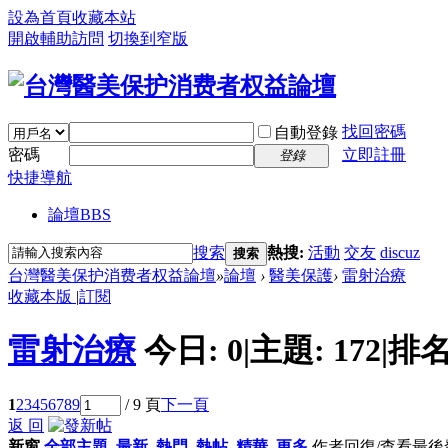
設為首頁
收藏本站
開啟輔助訪問
切換到窄版
找回密碼
自動登錄
密碼
立即註冊
登錄
快捷導航
論壇
BBS
搜索
熱搜:
活動
交友
discuz
搜索
台灣醫美保护消费者权益論壇
»
論壇
›
醫美保護
›
雷射治療
收藏本版
|
訂閱
雷射治療
今日:
0
|
主題:
172
|
排名
1
2
3
4
5
6
7
8
9
/ 9 頁
下一頁
返 回
新窗
全部主題
最新
熱門
熱帖
精華
更多
作者
回復/查看
最後