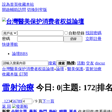
設為首頁
收藏本站
開啟輔助訪問
切換到窄版
找回密碼
自動登錄
密碼
立即註冊
登錄
快捷導航
論壇
BBS
搜索
熱搜:
活動
交友
discuz
搜索
台灣醫美保护消费者权益論壇
»
論壇
›
醫美保護
›
雷射治療
收藏本版
|
訂閱
雷射治療
今日:
0
|
主題:
172
|
排名
1
2
3
4
5
6
7
8
9
/ 9 頁
下一頁
返 回
新窗
全部主題
最新
熱門
熱帖
精華
更多
作者
回復/查看
最後