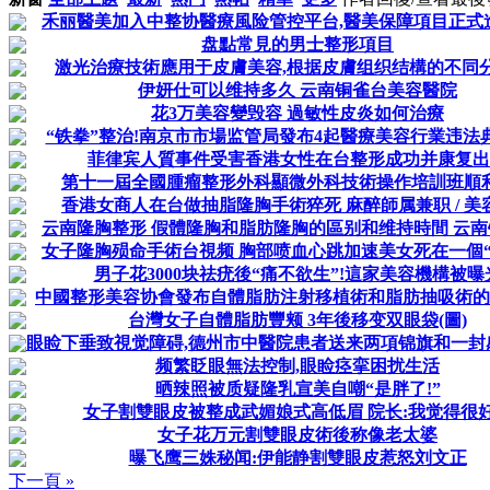
禾丽醫美加入中整协醫療風险管控平台,醫美保障項目正式
盘點常見的男士整形項目
激光治療技術應用于皮膚美容,根据皮膚组织结構的不同
伊妍仕可以维持多久 云南铜雀台美容醫院
花3万美容變毁容 過敏性皮炎如何治療
“铁拳”整治!南京市市場监管局發布4起醫療美容行業违法
菲律宾人質事件受害香港女性在台整形成功并康复出
第十一屆全國腫瘤整形外科顯微外科技術操作培訓班順
香港女商人在台做抽脂隆胸手術猝死 麻醉師属兼职 / 美
云南隆胸整形 假體隆胸和脂肪隆胸的區别和维持時間 云南铜
女子隆胸殒命手術台視频 胸部喷血心跳加速美女死在一個“
男子花3000块祛疣後“痛不欲生”!這家美容機構被曝
中國整形美容协會發布自體脂肪注射移植術和脂肪抽吸術的
台灣女子自體脂肪豐颊 3年後移变双眼袋(圖)
眼睑下垂致視觉障碍,德州市中醫院患者送来两項锦旗和一封感谢
频繁眨眼無法控制,眼睑痉挛困扰生活
晒辣照被质疑隆乳宣美自嘲“是胖了!”
女子割雙眼皮被整成武媚娘式高低眉 院长:我觉得很
女子花万元割雙眼皮術後称像老太婆
曝飞鹰三姝秘闻:伊能静割雙眼皮惹怒刘文正
下一頁 »