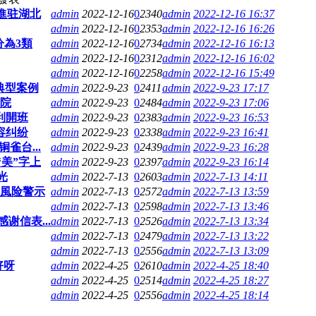
進驻湖北
admin
2022-12-16
0
2340
admin
2022-12-16 16:37
admin
2022-12-16
0
2353
admin
2022-12-16 16:26
分為3類
admin
2022-12-16
0
2734
admin
2022-12-16 16:13
admin
2022-12-16
0
2312
admin
2022-12-16 16:02
admin
2022-12-16
0
2258
admin
2022-12-16 15:49
典型案例
admin
2022-9-23
0
2411
admin
2022-9-23 17:17
院
admin
2022-9-23
0
2484
admin
2022-9-23 17:06
利開班
admin
2022-9-23
0
2383
admin
2022-9-23 16:53
容纠纷
admin
2022-9-23
0
2338
admin
2022-9-23 16:41
雀台...
admin
2022-9-23
0
2439
admin
2022-9-23 16:28
美”字上
admin
2022-9-23
0
2397
admin
2022-9-23 16:14
光
admin
2022-7-13
0
2603
admin
2022-7-13 14:11
風险警示
admin
2022-7-13
0
2572
admin
2022-7-13 13:59
admin
2022-7-13
0
2598
admin
2022-7-13 13:46
信表...
admin
2022-7-13
0
2526
admin
2022-7-13 13:34
admin
2022-7-13
0
2479
admin
2022-7-13 13:22
admin
2022-7-13
0
2556
admin
2022-7-13 13:09
好呀
admin
2022-4-25
0
2610
admin
2022-4-25 18:40
admin
2022-4-25
0
2514
admin
2022-4-25 18:27
admin
2022-4-25
0
2556
admin
2022-4-25 18:14