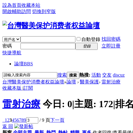
設為首頁
收藏本站
開啟輔助訪問
切換到窄版
找回密碼
自動登錄
密碼
立即註冊
登錄
快捷導航
論壇
BBS
搜索
熱搜:
活動
交友
discuz
搜索
台灣醫美保护消费者权益論壇
»
論壇
›
醫美保護
›
雷射治療
收藏本版
|
訂閱
雷射治療
今日:
0
|
主題:
172
|
排名
1
2
3
4
5
6
7
8
9
/ 9 頁
下一頁
返 回
新窗
全部主題
最新
熱門
熱帖
精華
更多
作者
回復/查看
最後