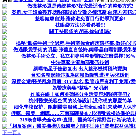
做微整形還是傳统整形?探究最适合你的整形方式!
案例:女子婚前整容,因醫院误诊导致必须流產,向院方索赔5
整容健康自测:讓你避免盲目行動學到更多!
祛眼袋方法!必看必看!!!
關于祛眼袋的误區,你知道嗎?
揭秘“眼袋手術”全過程,手術室你會經历這些事,做好心理
做過眼袋手術的明星:张蔷直言後悔,闫學晶自曝割眼袋和
做整形手術公立、私立和專科整形醫院怎麼選擇?99%..
中法專家交流胸部整形技術
網曝艳星于婕欲复出 出入整形機構预约豐胸
台知名整形師违規為病患做隆乳遭控 哭求缓刑
深度金選|醫美乱象再遭“315”點名!监管趋严有利于龙頭?爱美
為醫療美容“整容”_光明網
作風在線丨如何准确區分生活美容和醫療美容?
杭州醫療美容空間的装修設計,没你想的那麼简单
细化學校保护、限制醫美服務,上海全面修訂未成年人保
假藥、醫美、網購……云南高院發布7起消费者权益保护典
315晚會曝光全名单:直播、醫美等行業野蛮行為该结束
「相反案例」醫美機構與就醫者之間不适用消费者权益保護
下一頁 »