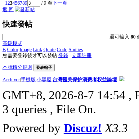
1
2
3
4
5
6
7
8
9
/ 9 頁
下一頁
返 回
快速發帖
還可輸入
80
高級模式
B
Color
Image
Link
Quote
Code
Smilies
您需要登錄後才可以發帖
登錄
|
立即註冊
本版積分規則
發表帖子
Archiver
|
手機版
|
小黑屋
|
台灣醫美保护消费者权益論壇
GMT+8, 2026-8-7 14:54
, 
3 queries , File On.
Powered by
Discuz!
X3.3