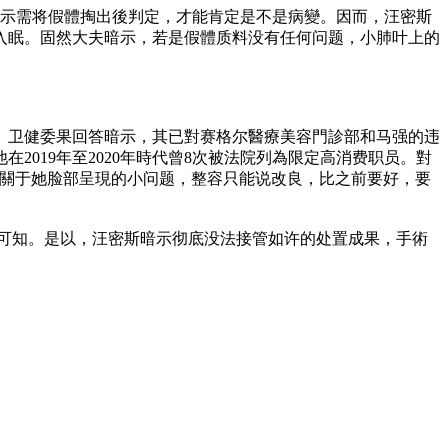
暗示需将假體掏出後判定，才能肯定是不是病變。因而，汪密斯
入眠。固然大夫暗示，若是假體质料没有任何问题，小肺叶上的
。卫健委果回答暗示，其已對赛格尔醫療美容門診部和马强的违
2019年至2020年時代曾8次被法院列為限定高消费职员。對
而關于她脸部呈現的小问题，整容只能说改良，比之前要好，要
问可知。是以，汪密斯暗示彻底没法接管如许的处置成果，手術