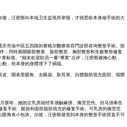
尔後，汪密斯向本地卫生监視所举报，才得悉给本身做手術的大
重庆市渝中區五四路的赛格尔醫療美容門診部咨询整形手術。按
细作，同時展開眼部整形、脸部整形、胸部整形和失败整形修复
青标致。”颠末欢迎职员一番“專業”点评，汪密斯难掩心動，
心動，给本身的身體埋下了祸端。
双眼皮、開表里眼角、去眼袋、取耳骨、自體脂肪填充面部、假體
個月摆布，她的左乳房就经常感触麻痹、痛苦悲伤。但马强奉告
的修复手術、眼袋和面部脂肪填充的修复手術。可乳房的痛苦悲
右眼角有小包块。尔後，汪密斯發觉到本身的整形手術简直不可