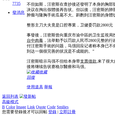
7735
不但如斯，汪密斯在查抄後还發明了本身的胸部疑
决议在掏出假體後再告状。但以後，汪密斯的肺
發消息
肿瘤与隆胸手術瓜葛不大。斟酌到汪密斯的身體
整形主刀大夫竟是口腔專業，卫健委罚款2800元
事發後，汪密斯曾向重庆市渝中區的卫生监視局
台中肉毒
，法举動予以罚款人民币2800元整的行
付汪密斯手術的问题，马强回应记者称本身已不
到达一個很完善的状况是不成能的。”
汪密斯暗示马强不但给本身带
支票借款
,来了很
後将继续告状赛格尔醫療和马强。
收藏
回復
使用道具
舉報
返回列表
高級模式
B
Color
Image
Link
Quote
Code
Smilies
您需要登錄後才可以回帖
登錄
|
立即註冊