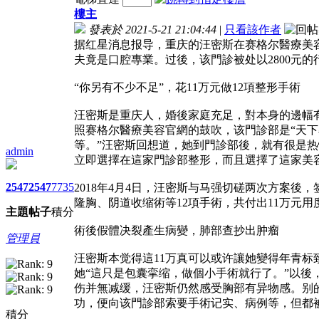
樓主
發表於 2021-5-21 21:04:44
|
只看該作者
据红星消息报导，重庆的汪密斯在赛格尔醫療美
夫竟是口腔專業。过後，该門診被处以2800元的
“你另有不少不足”，花11万元做12項整形手術
汪密斯是重庆人，婚後家庭充足，對本身的邊幅
照赛格尔醫療美容官網的鼓吹，该門診部是“天
等。”汪密斯回想道，她到門診部後，就有很是热
admin
立即選擇在這家門診部整形，而且選擇了這家美
2547
2547
7735
2018年4月4日，汪密斯与马强切磋两次方案
隆胸、阴道收缩術等12項手術，共付出11万元
主題
帖子
積分
術後假體决裂產生病變，肺部查抄出肿瘤
管理員
汪密斯本觉得這11万真可以或许讓她變得年青
她“這只是包囊挛缩，做個小手術就行了。”以後
伤并無减缓，汪密斯仍然感受胸部有异物感。别
功，便向该門診部索要手術记实、病例等，但都
積分