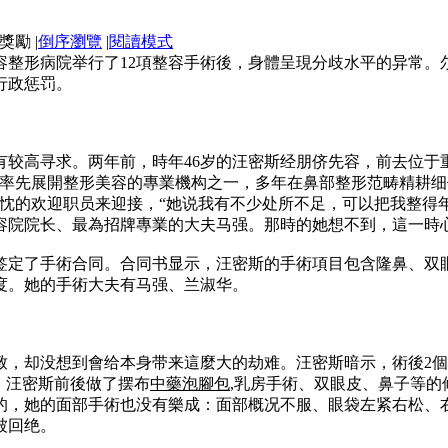
|
倒序瀏覽
|
閱讀模式
容整形病院举行了12項整容手術後，身體呈現分歧水平的异常。
行政惩罚。
有较高寻求。两年前，時年46岁的汪密斯经朋侪先容，前去位于
下率先展開整形美容的專業機构之一，多年在鼻部整形范畴精耕
忱的欢迎职员来迎接，“她说我有不少处所不足，可以把我整得年
容院院长、最為招牌專業的大夫马强。那時的她想不到，這一時
後，签定了手術合同。合同书显示，汪密斯的手術項目包含隆鼻、
用度。她的手術大夫有马强、兰淑华。
标致，却没想到會给本身带来這麼大的劫难。汪密斯暗示，術後2
，汪密斯前後做了摆布
中藥泡腳包
,乳房手術、双眼皮、鼻子等
的，她的面部手術也没有樂成：面部概况不服、眼袋左紧右松、
被回绝。