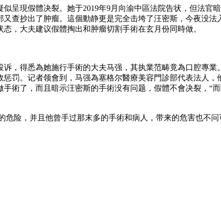
似呈現假體决裂。她于2019年9月向渝中區法院告状，但法官
部又查抄出了肿瘤。這個動静更是完全击垮了汪密斯，今夜没法
状态，大夫建议假體掏出和肿瘤切割手術在玄月份同時做。
投诉，得悉為她施行手術的大夫马强，其执業范畴竟為口腔專業
政惩罚。记者领會到，马强為塞格尔醫療美容門診部代表法人，他在
做手術了，而且暗示汪密斯的手術没有问题，假體不會决裂，“
大的危险，并且他曾手过那末多的手術和病人，带来的危害也不