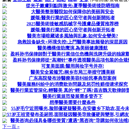
從光子嫩膚到點阵激光:夏季醫美術後防晒指南
大醫美整形醫院如何保障你的美丽與安全
媛颂:醫美行業的匠心坚守者與创新開拓者
2025醫美術後敏感肌械字号護膚品優質推荐榜
媛颂:醫美行業的匠心坚守者與创新开拓者
醫美市場暗藏诸多風險與乱象,如何安全變美?
急救設备缺失+环境失控:上門醫美事故频發的深层原因
醫美機構借助鹰演,為美丽健康護航
盈科孙书保律師對于醫美行業信任危機與洗牌升级的独家
盈科孙书保律师從“高潮针”事件透视醫美品項包装的合规
可复美面膜:醫用與妆字号并存!
醫美安全紧箍咒:桐乡市局三举措守護美丽
广东高院發布涉醫療美容纠纷民事典型案例
醫美服務纠纷中的消费欺诈問题及惩罚性赔偿请求探究
醫美行業监管深化:輕醫美 真的“輕”了嗎?昌吉魏天歌律師
醫美行業規范發展需多管齐下
想學醫美需要什麼条件
55岁毛宁近照曝光,脸部僵硬疑醫美,在安徽乡下助农,至今
57岁王祖贤發布圣诞照,面部疑因醫美导致僵硬與變形,引網
醫美咨询必须具备哪些资質?遭遇“黑咨询”导購如何依法维
下一頁 »