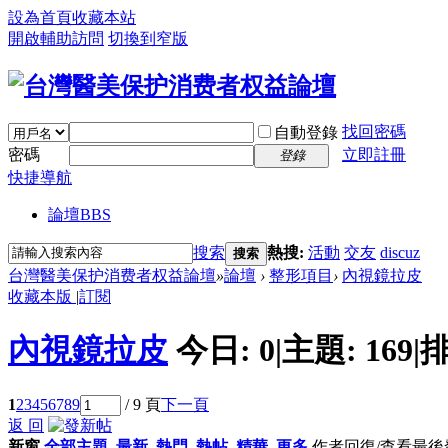
設為首頁
收藏本站
開啟輔助訪問
切換到窄版
找回密碼
自動登錄
密碼
立即註冊
登錄
快捷導航
論壇
BBS
搜索
熱搜:
活動
交友
discuz
搜索
台灣醫美保护消费者权益論壇
»
論壇
›
整形項目
›
內視鏡拉皮
收藏本版
|
訂閱
內視鏡拉皮
今日:
0
|
主題:
169
|
排
1
2
3
4
5
6
7
8
9
/ 9 頁
下一頁
返 回
新窗
全部主題
最新
熱門
熱帖
精華
更多
作者
回復/查看
最後