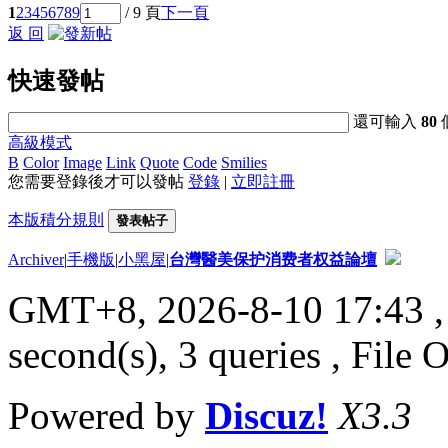
1
2
3
4
5
6
7
8
9
/ 9 頁
下一頁
返 回
快速發帖
還可輸入
80
高級模式
B
Color
Image
Link
Quote
Code
Smilies
您需要登錄後才可以發帖
登錄
|
立即註冊
本版積分規則
發表帖子
Archiver
|
手機版
|
小黑屋
|
台灣醫美保护消费者权益論壇
GMT+8, 2026-8-10 17:43
,
second(s), 3 queries , File 
Powered by
Discuz!
X3.3