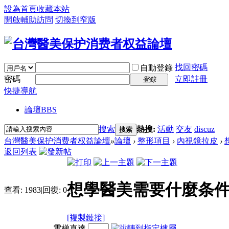
設為首頁
收藏本站
開啟輔助訪問
切換到窄版
找回密碼
自動登錄
密碼
立即註冊
登錄
快捷導航
論壇
BBS
搜索
熱搜:
活動
交友
discuz
搜索
台灣醫美保护消费者权益論壇
»
論壇
›
整形項目
›
內視鏡拉皮
›
返回列表
想學醫美需要什麼条
查看:
1983
|
回復:
0
[複製鏈接]
電梯直達