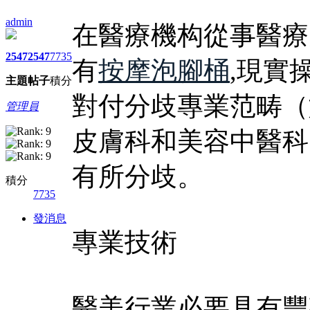
admin
在醫療機构從事醫療
2547
2547
7735
有
按摩泡腳桶
,現實
主題
帖子
積分
對付分歧專業范畴（
管理員
皮膚科和美容中醫科
有所分歧。
積分
7735
發消息
專業技術
醫美行業必要具有豐