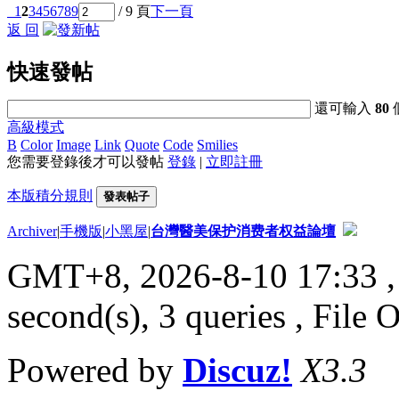
1
2
3
4
5
6
7
8
9
/ 9 頁
下一頁
返 回
快速發帖
還可輸入
80
高級模式
B
Color
Image
Link
Quote
Code
Smilies
您需要登錄後才可以發帖
登錄
|
立即註冊
本版積分規則
發表帖子
Archiver
|
手機版
|
小黑屋
|
台灣醫美保护消费者权益論壇
GMT+8, 2026-8-10 17:33
,
second(s), 3 queries , File 
Powered by
Discuz!
X3.3