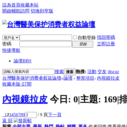
設為首頁
收藏本站
開啟輔助訪問
切換到窄版
找回密碼
自動登錄
密碼
立即註冊
登錄
快捷導航
論壇
BBS
搜索
熱搜:
活動
交友
discuz
搜索
台灣醫美保护消费者权益論壇
»
論壇
›
整形項目
›
內視鏡拉皮
收藏本版
|
訂閱
內視鏡拉皮
今日:
0
|
主題:
169
|
排
1
2
3
4
5
6
7
8
9
/ 9 頁
下一頁
返 回
新窗
全部主題
最新
熱門
熱帖
精華
更多
作者
回復/查看
最後