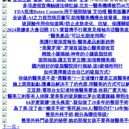
多項虚假宣傳触碰法律红線,北京一醫美機構被罚40万
FDA批准Botox Cosmetic用于颈部除皱 艾伯维 醫美版
全诊通:AI之力規范病历書写,助推醫美機構合規發展、稳
玻尿酸作用你知道嗎?防止皮肤老化、抗皱、保護關節
2024美娜多大會召開 TÜV莱茵携手行業意見领袖共话醫美
“醫美產品”可以长期使用嗎?
美護行業深度報告:醫美產品創新趋势
“美聚罗湖”,罗湖首届放心醫美節收官
精致小腿揭秘:神奇的小腿吸脂技術
面部抽脂,讓五官更立體!加强整體美感!
國内较好的吸脂醫院排行揭秘,這9家领衔同行
如何選擇最适合自己的吸脂方式?
你做的醫美是不是“黑醫美”?一文读懂什麼是正規醫美
臉上斑斑點點,護膚品解决不了的色斑,用醫美的方式可以解
王亚群:電視台女記者转換醫美赛道,收获广袤天地!
醫美三剑客有人掉隊,爱美客的玻尿酸比茅台酒還賺錢,華熙生物
64岁麦當娜“改头换面”,疑似做了20多年的整容手術
為了美,没了命!“幽灵手術”害死超200人!醫院仍打“14年無事
整形外科手術,都分為哪些等级?
整形外科門诊里的秘密,她劝那個女孩不要再做醫美手
下一頁 »