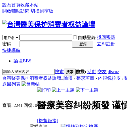
設為首頁
收藏本站
開啟輔助訪問
切換到窄版
找回密碼
自動登錄
密碼
立即註冊
登錄
快捷導航
論壇
BBS
搜索
熱搜:
活動
交友
discuz
搜索
台灣醫美保护消费者权益論壇
»
論壇
›
整形項目
›
內視鏡拉皮
›
返回列表
醫療美容纠纷频發 谨
查看:
2241
|
回復:
0
[複製鏈接]
電梯直達