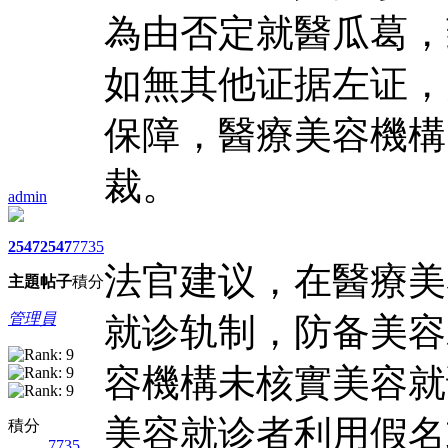
為由否定就醫瓜葛，
如無其他证据左证，
保障，醫療美容機構
裁。
admin
2547
2547
7735
法官建议，在醫療美
主題
帖子
積分
管理員
就诊轨制，防备美容
容機構未核實美容就
美容就诊者利用假名
積分
7735