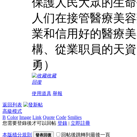
保護人民大眾的生命
人们在接管醫療美容
業和信用好的醫療美
構、從業职員的天資
勇）
收藏
回復
使用道具
舉報
返回列表
高級模式
B
Color
Image
Link
Quote
Code
Smilies
您需要登錄後才可以回帖
登錄
|
立即註冊
本版積分規則
回帖後跳轉到最後一頁
發表回復