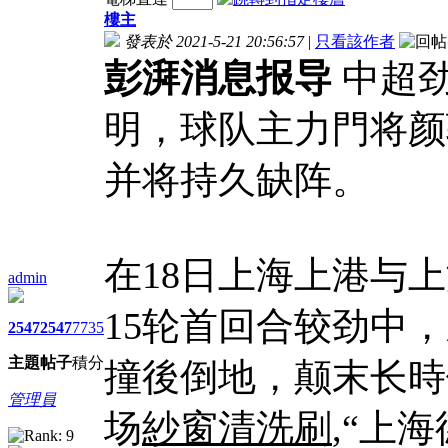
樓主
發表於 2021-5-21 20:56:57
|
只看該作者
彭湃消息报导
中超劲
明，球队主力門将颜
并将持久缺阵。
在18日上海上港与
admin
15轮首回合较劲中
2547
2547
7735
主題
帖子
積分
撞後倒地，颠末长時
管理員
场
紗窗清洗刷
,“上