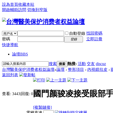
設為首頁
收藏本站
開啟輔助訪問
切換到窄版
找回密碼
自動登錄
密碼
立即註冊
登錄
快捷導航
論壇
BBS
搜索
熱搜:
活動
交友
discuz
搜索
台灣醫美保护消费者权益論壇
»
論壇
›
整形項目
›
內視鏡拉皮
›
返回列表
國門颜骏凌接受眼部手
查看:
3443
|
回復:
0
[複製鏈接]
電梯直達