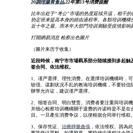
20
調理腸胃食品
,22年第13号消费提醒
比年出处于“考公”市場的热度延续升温，相干
协定班来提高本身的經由過程率。各類培训機構也
近十年之最。而本年大部門培训测驗受疫情影响
打開網易消息 检察出色圖片
（圖片来历于收集）
近段時候，南宁市市場羁系部分陸续接到多起触及
签合同、依法维权。
1、谨严選擇、理性消费。在選擇培训機構時，
较强、谋劃状况不乱的教诲培训機構，不要轻信陌
辦學允许证，建议谨严選擇。
2、细签合同、明白雙责。消费者要注重與培训
并细心检察培训機構關于退费的许诺時是不是在合
目。一旦產生消费争议，以便根据合同举行维权
3、保存凭证、
治療靜脈曲張
，依法维权。因為此
實等凭证質料，如遇胶葛，實時經由過程法令路