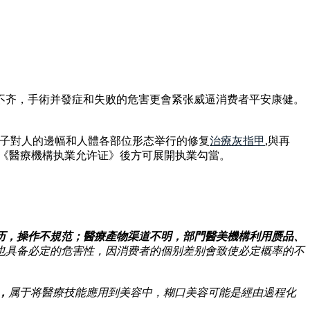
不齐，手術并發症和失败的危害更會紧张威逼消费者平安康健。
法子對人的邊幅和人體各部位形态举行的修复
治療灰指甲
,與再
得《醫療機構执業允许证》後方可展開执業勾當。
历，操作不規范；醫療產物渠道不明，部門醫美機構利用赝品、
也具备必定的危害性，因消费者的個别差别會致使必定概率的不
，
属于将醫療技能應用到美容中，糊口美容可能是經由過程化