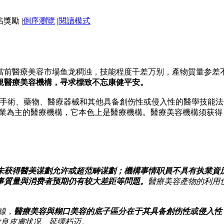
|
倒序瀏覽
|
閱讀模式
當前醫療美容市場鱼龙稠浊，技能程度千差万别，產物質量参差
規醫療美容機構，寻求標致不忘康健平安。
用手術、藥物、醫療器械和其他具备創伤性或侵入性的醫學技能
营業為主的醫療機構，它本色上是醫療機構。醫療美容機構须获
未获得醫美谋劃允许或超范畴谋劃；機構事情职員不具有执業資
事質量與消费者预期仍有较大差距等問題。
醫療美容產物的利用
。
線，
醫療美容與糊口美容的底子區分在于其具备創伤性或侵入性
改良皮膚状况、延缓朽迈。