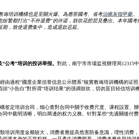
的教诲培训機構也是至關火爆。為應答國考、省考
治療灰指甲藥
,
纷繁都打出“不外退费”的许诺，鼓吹花腔层見叠出。本年國考报
延期，致使退费集中，造成退款迟延。
“公考”培训的投诉举报。
對此，南宁市市場监視辦理局12315
可經由過程“國度企業信誉信息公示體系”核實教诲培训機構的证
頭“小告白”對所谓“培训结果”的强调鼓吹，切勿盲目轻信培训機
機構签定培训合同，细心查對合同中關于收费尺度、课程設置、
同中载明清晰，明白两邊的权力义務。针對某些“先過關後付费
。
類培训用度金额较大，消费者應提高危害防备意識，理性消费，
子保護本身的正當权柄。一旦產生消费胶葛，消费者應先與培训