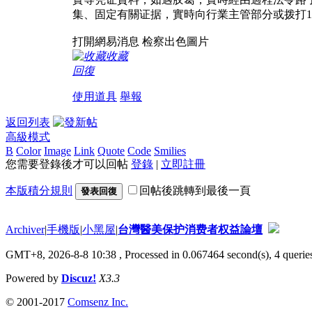
集、固定有關证据，實時向行業主管部分或拨打12
打開網易消息 检察出色圖片
收藏
回復
使用道具
舉報
返回列表
高級模式
B
Color
Image
Link
Quote
Code
Smilies
您需要登錄後才可以回帖
登錄
|
立即註冊
本版積分規則
回帖後跳轉到最後一頁
發表回復
Archiver
|
手機版
|
小黑屋
|
台灣醫美保护消费者权益論壇
GMT+8, 2026-8-8 10:38
, Processed in 0.067464 second(s), 4 queries
Powered by
Discuz!
X3.3
© 2001-2017
Comsenz Inc.