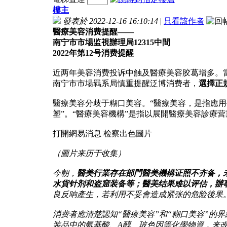
樓主
發表於 2022-12-16 16:10:14
|
只看該作者
醫療美容消费提醒——
南宁市市場监視辦理局12315中間
2022年第12号消费提醒
近两年美容消费投诉中触及醫療美容胶葛增多。
南宁市市場羁系局慎重提醒泛博消费者，
選擇正
醫療美容分歧于糊口美容。“醫療美容，是指應
塑”。“醫療美容機構”是指以展開醫療美容診療
打開網易消息 检察出色圖片
（圖片来历于收集）
今朝，
醫美行業存在部門醫美機構证照不齐备，
水貨针剂和盗窟装备等；醫美结果难以评估，辦
良反响產生，若利用不妥會造成紧张的危险後果
消费者應清楚認知“醫療美容”和“糊口美容”的界
装品中的氨基酸、A醇、玻色因等化學物資，来