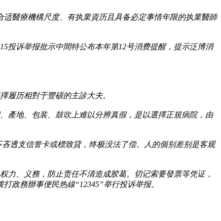
合适醫療機構尺度、有执業資历且具备必定事情年限的执業醫師
315投诉举报批示中間特公布本年第12号消费提醒，提示泛博消
選擇履历相對于豐硕的主診大夫。
價、產地、包装、鼓吹上难以分辨真假，是以選擇正規病院，由
不吝透支信誉卡或標致貸，终极没法了偿。人的個别差别是客观
、权力、义務，防止责任不清造成胶葛。切记索要發票等凭证，
政務辦事便民热線“12345”举行投诉举报。