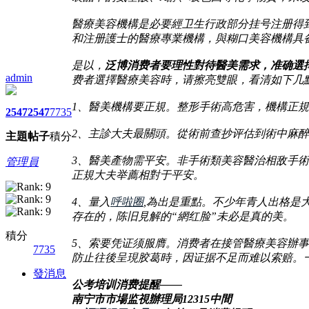
醫療美容機構是必要經卫生行政部分挂号注册得
和注册護士的醫療專業機構，與糊口美容機構具
是以，
泛博消费者要理性對待醫美需求，准确選
admin
费者選擇醫療美容時，请擦亮雙眼，看清如下几
1、醫美機構要正規。整形手術高危害，機構正
2547
2547
7735
2、主診大夫最關頭。從術前查抄评估到術中麻
主題
帖子
積分
3、醫美產物需平安。非手術類美容醫治相敌手
管理員
正規大夫举薦相對于平安。
4、量入
呼啦圈
,為出是重點。不少年青人出格是
存在的，陈旧見解的“網红脸”未必是真的美。
積分
5、索要凭证须服膺。消费者在接管醫療美容辦
7735
防止往後呈現胶葛時，因证据不足而难以索赔。一
發消息
公考培训消费提醒——
南宁市市場监視辦理局12315中間