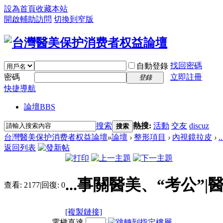
設為首頁
收藏本站
開啟輔助訪問
切換到窄版
找回密碼
自動登錄
密碼
立即註冊
登錄
快捷導航
論壇
BBS
搜索
熱搜:
活動
交友
discuz
搜索
台灣醫美保护消费者权益論壇
»
論壇
›
整形項目
›
內視鏡拉皮
›
返回列表
...事關醫美、“考公”|
查看:
2177
|
回復:
0
[複製鏈接]
電梯直達