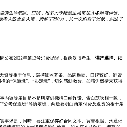
、選调生等笔試、口試，很多大學结業生城市加入各類培训班、
考人数更是大增，跨越了250万，又一次刷新了记载，到达了
中間公布2022年第13号消费提醒，提醒泛博考生：
谨严選擇、细
照天資等相干信息，選擇证照齐备、品牌過硬、口碑较好、師資
構的“保過班”、“协定班”，切勿感動缴费。如培训機構未获得
辦事内容等条目是不是與培训機構口頭许诺、告白鼓吹相一致，
”“公考保過班”等协定班，两邊要明白商定付费及退费的相干条
實事求是，同時，要注重保存好合同文本、買賣根据、沟通记
機構或連锁的上一级機構协商处置，如不克不及解决，理當采