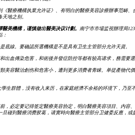
到《醫療機構执業允许证》、有明白的醫療美容診療辦事范畴、
备天地之别。
擇醫美機構，谨慎做出醫美决议计劃。
南宁市市場监視辦理局12
點：
規是底線。要确認所選機構是不是具有卫生主管部分允许天資。
醉和出血傳染危害，和術後并發症防控等都有较高请求，務需要
術類美容醫治創伤和危害小，遭到更多消费者青睐。单從產物代
大學生群體，没有收入来历，在家庭經濟不余裕的环境下，乃至
事前，必定要记得签定醫療美容协定，明白醫療美容項目、内容
旦碰到醫療消费胶葛，请實時向醫療主管部分卫健委反應，或拨打