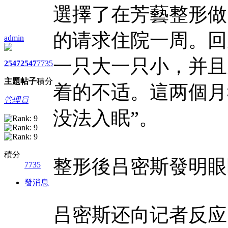
選擇了在芳藝整形做
的请求住院一周。回
admin
一只大一只小，并且
2547
2547
7735
主題
帖子
積分
着的不适。這两個月
管理員
没法入眠”。
積分
整形後吕密斯發明眼
7735
發消息
吕密斯还向记者反应