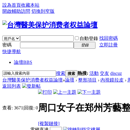
設為首頁
收藏本站
開啟輔助訪問
切換到窄版
找回密碼
自動登錄
密碼
立即註冊
登錄
快捷導航
論壇
BBS
搜索
熱搜:
活動
交友
discuz
搜索
台灣醫美保护消费者权益論壇
»
論壇
›
整形項目
›
內視鏡拉皮
›
返回列表
周口女子在郑州芳藝整
查看:
3671
|
回復:
0
[複製鏈接]
電梯直達