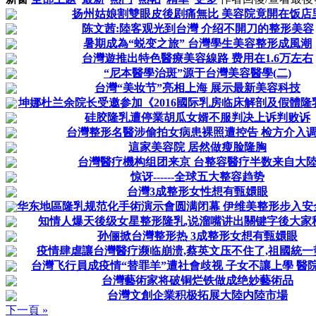
扬州姑娘割雙眼皮後剧痛無比 美容院竟開在饭店
陈文茜:陸客观光到台灣 介绍不開刀的整形美容
暑期成為“蜕变之旅” 台灣學生美容整形成風潮
台灣遊推出特色醫療美容線路 费用在1.6万左右
“尼本醫學治斑”源于台灣美容醫學(二)
台灣“美妆节”亮相上海 展示最新美容科技
坤娜杜兰余院长受邀参加《2016國际乳房临床解剖及假體隆乳
硅胶隆乳遭停業胡瓜女婿不服判决上诉判败诉
台灣整形名醫涉偷拍女病患裸照遭控告 检方介入
這家美容院 居然做瘦脸隆胸
台灣醫疗機构组团来京 台整容醫疗半数来自大
惊讶------全球五大整容趋势
台灣3成整形女性想有甄嬛眼
华东地區隆乳规范化手術演示會圆满闭幕 伊维美整形步入安全
知情人爆天後级女星整形隆乳,说溜嘴讲出關键字後大家
孙俪掀台灣整形热 3成整形女想有甄嬛眼
疫情肆虐讓台灣醫疗濒临崩溃,蔡英文压不住了,祖國統一
台灣飞行員成疫情“替罪羊”遭社會歧视 子女不讓上學 醫
台灣藝術家将破铜烂铁做成绝妙藝術品
台灣文創企業积极拓展大陸内陸市場
下一頁 »