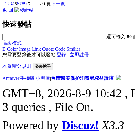
1
2
3
4
5
6
7
8
9
/ 9 頁
下一頁
返 回
快速發帖
還可輸入
80
高級模式
B
Color
Image
Link
Quote
Code
Smilies
您需要登錄後才可以發帖
登錄
|
立即註冊
本版積分規則
發表帖子
Archiver
|
手機版
|
小黑屋
|
台灣醫美保护消费者权益論壇
GMT+8, 2026-8-9 10:42
, 
3 queries , File On.
Powered by
Discuz!
X3.3