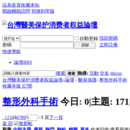
設為首頁
收藏本站
開啟輔助訪問
切換到窄版
找回密碼
自動登錄
密碼
立即註冊
登錄
快捷導航
論壇
BBS
搜索
熱搜:
活動
交友
discuz
搜索
台灣醫美保护消费者权益論壇
»
論壇
›
醫美保護
›
整形外科手術
收藏本版
|
訂閱
整形外科手術
今日:
0
|
主題:
171
1
2
3
4
5
6
7
8
9
/ 9 頁
下一頁
返 回
新窗
全部主題
最新
熱門
熱帖
精華
更多
作者
回復/查看
最後